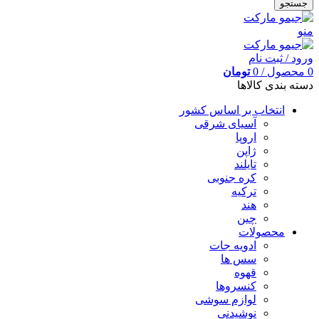
جستجو
منو
ورود / ثبت نام
0
محصول
/
0
تومان
دسته بندی کالاها
انتخاب بر اساس کشور
آسیای شرقی
اروپا
ژاپن
تایلند
کره جنوبی
ترکیه
هند
چین
محصولات
ادویه جات
سس ها
قهوه
کنسروها
لوازم سوشی
نوشیدنی