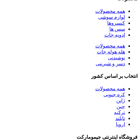
همه
محصولات
لوازم سوشی
کنسروها
سس ها
ادویه جات
همه
محصولات
هله هوله جات
نوشیدنی
دسر و شیرینی
انتخاب بر اساس کشور
همه
محصولات
کره جنوبی
ژاپن
چین
ترکیه
تایلند
اروپا
فروشگاه اینترنتی جیمومارکت