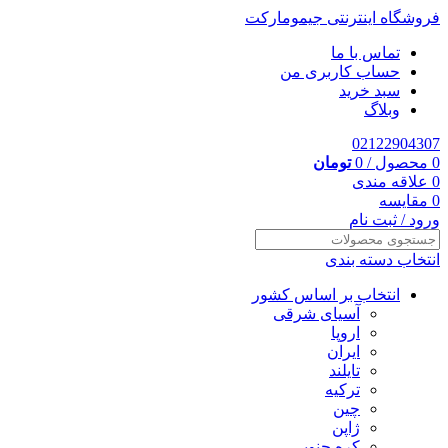
فروشگاه اینترنتی جیمومارکت
تماس با ما
حساب کاربری من
سبد خرید
وبلاگ
02122904307
0
محصول
/
0
تومان
0
علاقه مندی
0
مقایسه
ورود / ثبت نام
انتخاب دسته بندی
انتخاب بر اساس کشور
آسیای شرقی
اروپا
ایران
تایلند
ترکیه
چین
ژاپن
کره جنوبی