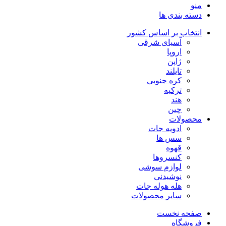
منو
دسته بندی ها
انتخاب بر اساس کشور
آسیای شرقی
اروپا
ژاپن
تایلند
کره جنوبی
ترکیه
هند
چین
محصولات
ادویه جات
سس ها
قهوه
کنسروها
لوازم سوشی
نوشیدنی
هله هوله جات
سایر محصولات
صفحه نخست
فروشگاه