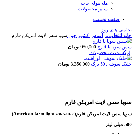
هله هوله جات
سایر محصولات
صفحه نخست
تخفیف های روز
خانه
انتخاب بر اساس کشور
چین
سویا سس لایت امریکن فارم
سس سویا با قارچ
950,000
تومان
بازگشت به محصولات
جلبک سوشی 50 برگ
3,350,000
تومان
اتمام موجودی
بزرگنمایی تصویر
سویا سس لایت امریکن فارم
سویا سس لایت امریکن فارم(American farm light soy sauce)
500
میلی لیتر