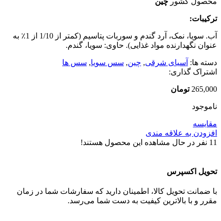
محصول کشور
چین
ترکیبات:
آب. سویا، نمک، آرد گندم و سوربات پتاسیم (کمتر از 1/10 از 1٪ به
عنوان نگهدارنده مواد غذایی). حاوی: سویا، گندم.
دسته ها:
آسیای شرقی
,
چین
,
سس سویا
,
سس ها
اشتراک گذاری:
265,000
تومان
ناموجود
مقایسه
افزودن به علاقه مندی
11
نفر در حال مشاهده این محصول هستند!
تحویل اکسپرس
با ضمانت تحویل کالا، اطمینان دارید که سفارشات شما در زمان
مقرر و با بالاترین کیفیت به دست شما می‌رسد.