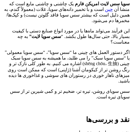
سویا سس لایت امریکن فارم
یک چاشنی و چاشنی مایع است که
منشا آن
چین
است و با تخمیر دانه‌های سویا، غلات (معمولاً گندم، به
همین دلیل است که بیشتر سس سویا فاقد گلوتن نیست) و کپک‌ها/
مخمرها دم می‌شود.
این فرآیند می‌تواند ماه‌ها یا در مورد انواع صنایع دستی با کیفیت
بسیار بالا، حتی سال‌ها طول بکشد. “
سس سویا لایت”
به چه
معناست؟
اگر دستور العمل های چینی ما “سس سویا”، “سس سویا معمولی”
یا “سس سویا سبک” را می طلبد، ما همیشه به سس سویا سبک
چینی (shēng chōu، 生抽) اشاره می کنیم. به طور کلی نازک تر و
رنگ روشن تر از کیکومان آشنا (ژاپنی) است که ممکن است روی
میزهای ناهار خوری در رستوران های سوشی و غذاخوری ها دیده
باشید.
سس سویای روشن، تیره تر، ضخیم تر و کمی شیرین تر از سس
سویای تیره است.
نقد و بررسی‌ها