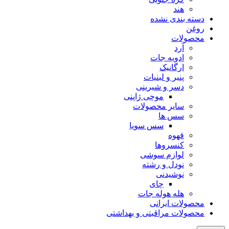
هند
دسته بندی نشده
روغن
محصولات
آرد
ادویه جات
ارگانیک
پنیر و لبنیات
دسر و شیرینی
موچی ژاپنی
سایر محصولات
سس ها
سس سویا
قهوه
کنسروها
لوازم سوشی
نودل و رشته
نوشیدنی
چای
هله هوله جات
محصولات ایرانی
محصولات مراقبتی و بهداشتی