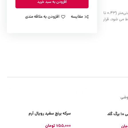
افزودن به سبد خرید
اولین شواهد از چاپستیک‌هایی که تاکنون کشف شده است شامل شش چوب غذاخوری ساخته شده از برنز، به طول 26 سانتی‌متر (10 اینچ) و عرض 1.1 تا 1.3 سانتی‌متر (0.43 تا
مقایسه
افزودن به علاقه مندی
 در زمان سلسله شانگ مربوط می شود. قرار
سرکه برنج سفید رویال آرم
گلد
755,000
تومان
مان