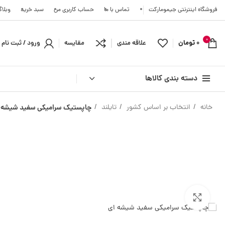
فروشگاه اینترنتی جیمومارکت
تماس با ما
حساب کاربری من
سبد خرید
وبلا
0
0
تومان
علاقه مندی
مقایسه
ورود / ثبت نام
دسته بندی کالاها
خانه
انتخاب بر اساس کشور
تایلند
چاپستیک سرامیکی سفید شیشه 
آسیای شرقی
اروپا
ژاپن
تایلند
کره جنوبی
بزرگنمایی تصویر
ترکیه
هند