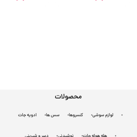
محصولات
لوازم سوشی
کنسروها
سس ها
ادویه جات
هله هوله جات
نوشیدنی
دسر و شیرینی